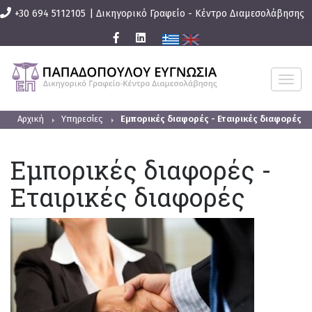
+30 694 5112105
|
Δικηγορικό Γραφείο - Κέντρο Διαμεσολάβησης
T
O
G
G
L
Αρχική
Υπηρεσίες
Eμπορικές διαφορές - Εταιρικές διαφορές
E
N
A
V
Eμπορικές διαφορές -
I
G
Εταιρικές διαφορές
A
T
I
O
N