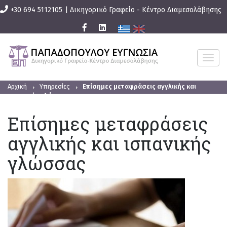
+30 694 5112105
|
Δικηγορικό Γραφείο - Κέντρο Διαμεσολάβησης
T
O
G
G
L
Αρχική
Υπηρεσίες
Επίσημες μεταφράσεις αγγλικής και
E
ισπανικής γλώσσας
N
A
V
Επίσημες μεταφράσεις
I
G
αγγλικής και ισπανικής
A
T
I
γλώσσας
O
N