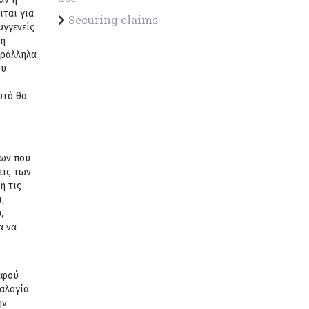
ιται για
Securing claims
υγγενείς
 η
αράλληλα
ου
υτό θα
των που
εις των
η τις
,
,
α να
αφού
ναλογία
ην