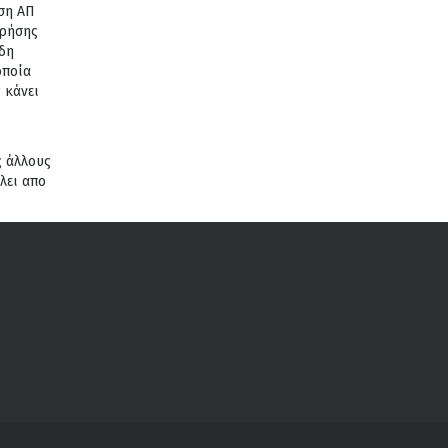
αση ΑΠ
χρήσης
ώδη
οποία
 κάνει
ς άλλους
λει απο