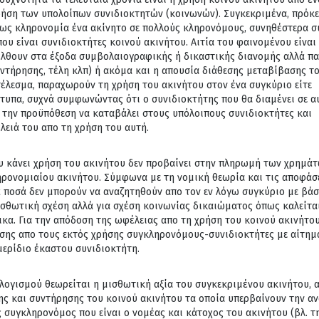
ρήση των υπολοίπων συνιδιοκτητών (κοινωνών). Συγκεκριμένα, πρόκε
 ως κληρονομία ένα ακίνητο σε πολλούς κληρονόμους, συνηθέστερα σ
που είναι συνιδιοκτήτες κοινού ακινήτου. Αιτία του φαινομένου είναι
έλθουν στα έξοδα συμβολαιογραφικής ή δικαστικής διανομής αλλά π
συντήρησης, τέλη κλπ) ή ακόμα και η απουσία διάθεσης μεταβίβασης τ
τέλεσμα, παραχωρούν τη χρήση του ακινήτου στον ένα συγκύριο είτε
υπα, συχνά συμφωνώντας ότι ο συνιδιοκτήτης που θα διαμένει σε α
 την προϋπόθεση να καταβάλει στους υπόλοιπους συνιδιοκτήτες και
ειά του απο τη χρήση του αυτή.
υ κάνει χρήση του ακινήτου δεν προβαίνει στην πληρωμή των χρημά
ηρονομιαίου ακινήτου. Σύμφωνα με τη νομική θεωρία και τις αποφάσ
 ποσά δεν μπορούν να αναζητηθούν απο τον εν λόγω συγκύριο με βάσ
ισθωτική σχέση αλλά για σχέση κοινωνίας δικαιώματος όπως καλείται
α. Για την απόδοση της ωφέλειας απο τη χρήση του κοινού ακινήτου
ης απο τους εκτός χρήσης συγκληρονόμους-συνιδιοκτήτες με αίτημ
μερίδιο έκαστου συνιδιοκτήτη.
λογισμού θεωρείται η μισθωτική αξία του συγκεκριμένου ακινήτου, 
ης και συντήρησης του κοινού ακινήτου τα οποία υπερβαίνουν την α
 συγκληρονόμος που είναι ο νομέας και κάτοχος του ακινήτου (βλ. τ