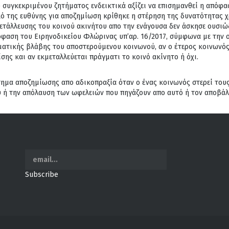
 συγκεκριμένου ζητήματος ενδεικτικά αξίζει να επισημανθεί η απόφ
κό της ευθύνης για αποζημίωση κρίθηκε η στέρηση της δυνατότητας 
μετάλλευσης του κοινού ακινήτου απο την ενάγουσα δεν άσκησε ουσι
πόφαση του Ειρηνοδικείου Φλώρινας υπ’αρ. 16/2017, σύμφωνα με την 
ματικής βλάβης του αποστερούμενου κοινωνού, αν ο έτερος κοινωνός
σης και αν εκμεταλλεύεται πράγματι το κοινό ακίνητο ή όχι.
τημα αποζημίωσης απο αδικοπραξία όταν ο ένας κοινωνός στερεί του
ύ ή την απόλαυση των ωφελειών που πηγάζουν απο αυτό ή τον αποβάλ
Subscribe