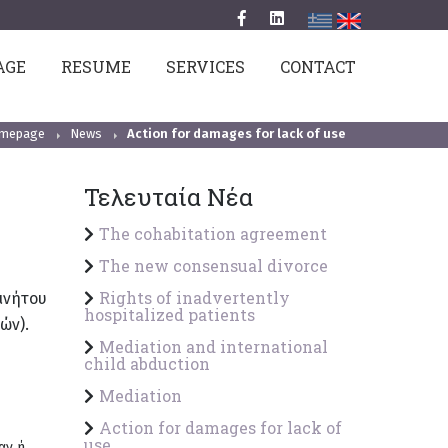
AGE
RESUME
SERVICES
CONTACT
mepage
News
Action for damages for lack of use
Τελευταία Νέα
The cohabitation agreement
The new consensual divorce
Rights of inadvertently
κινήτου
hospitalized patients
ών).
Mediation and international
child abduction
Mediation
Action for damages for lack of
use
αν ή