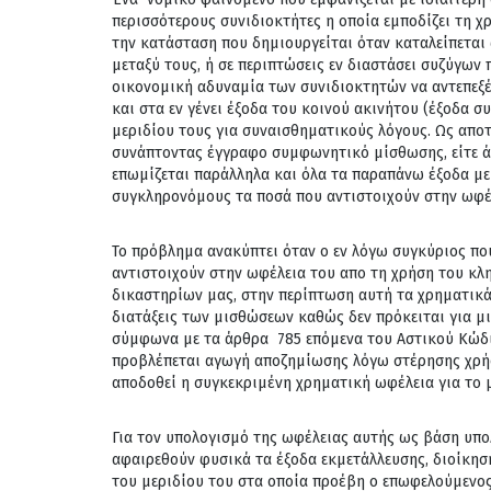
περισσότερους συνιδιοκτήτες η οποία εμποδίζει τη χ
την κατάσταση που δημιουργείται όταν καταλείπεται
μεταξύ τους, ή σε περιπτώσεις εν διαστάσει συζύγων 
οικονομική αδυναμία των συνιδιοκτητών να αντεπεξ
και στα εν γένει έξοδα του κοινού ακινήτου (έξοδα 
μεριδίου τους για συναισθηματικούς λόγους. Ως απο
συνάπτοντας έγγραφο συμφωνητικό μίσθωσης, είτε άτ
επωμίζεται παράλληλα και όλα τα παραπάνω έξοδα με
συγκληρονόμους τα ποσά που αντιστοιχούν στην ωφέλ
Το πρόβλημα ανακύπτει όταν ο εν λόγω συγκύριος πο
αντιστοιχούν στην ωφέλεια του απο τη χρήση του κλ
δικαστηρίων μας, στην περίπτωση αυτή τα χρηματικά
διατάξεις των μισθώσεων καθώς δεν πρόκειται για μ
σύμφωνα με τα άρθρα 785 επόμενα του Αστικού Κώδικ
προβλέπεται αγωγή αποζημίωσης λόγω στέρησης χρήσ
αποδοθεί η συγκεκριμένη χρηματική ωφέλεια για το 
Για τον υπολογισμό της ωφέλειας αυτής ως βάση υπο
αφαιρεθούν φυσικά τα έξοδα εκμετάλλευσης, διοίκησ
του μεριδίου του στα οποία προέβη ο επωφελούμενος